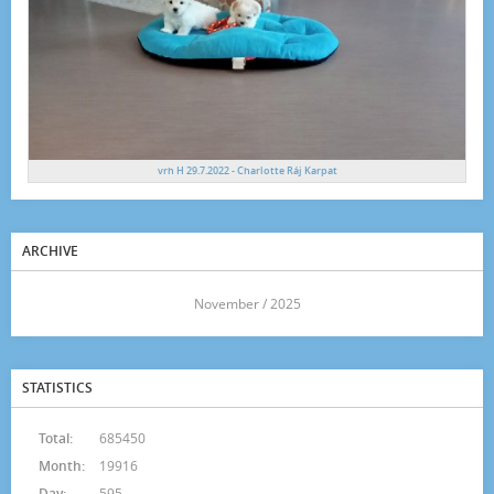
vrh H 29.7.2022 - Charlotte Ráj Karpat
ARCHIVE
<<
November / 2025
>>
STATISTICS
Total:
685450
Month:
19916
Day:
595