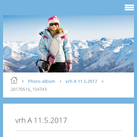
Photo album
vrh A 11.5.2017
20170516_154743
vrh A 11.5.2017