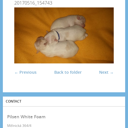
20170516_154743
← Previous
Back to folder
Next →
CONTACT
Pilsen White Foam
Mělnická 364/4