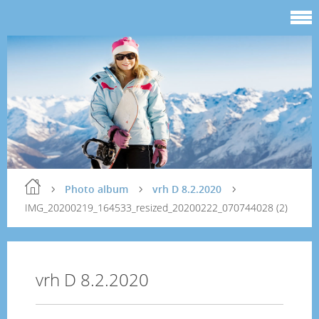
Photo album
vrh D 8.2.2020
IMG_20200219_164533_resized_20200222_070744028 (2)
vrh D 8.2.2020