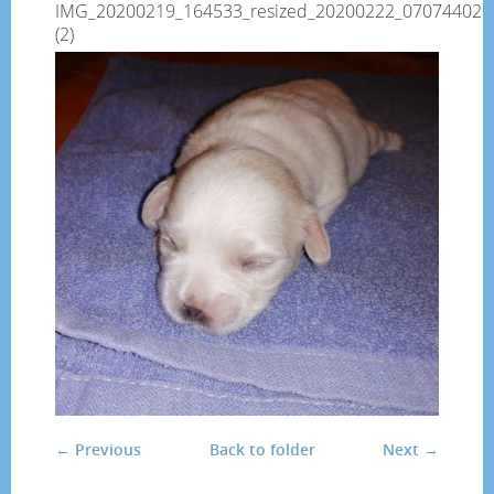
IMG_20200219_164533_resized_20200222_070744028
(2)
← Previous
Back to folder
Next →