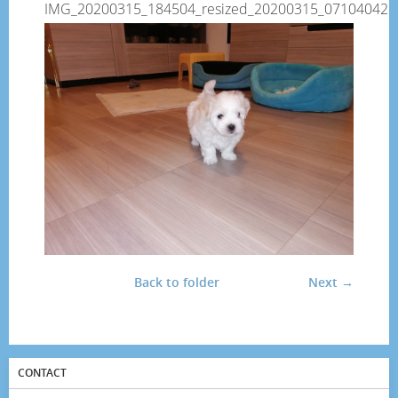
IMG_20200315_184504_resized_20200315_071040427
Back to folder
Next →
CONTACT