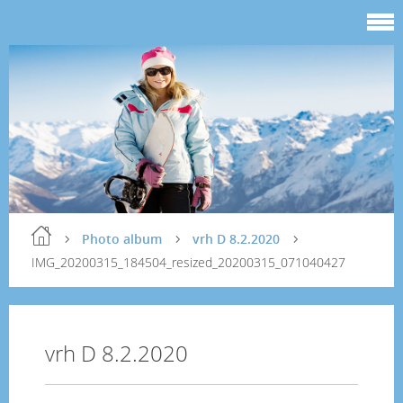
Photo album
vrh D 8.2.2020
IMG_20200315_184504_resized_20200315_071040427
vrh D 8.2.2020