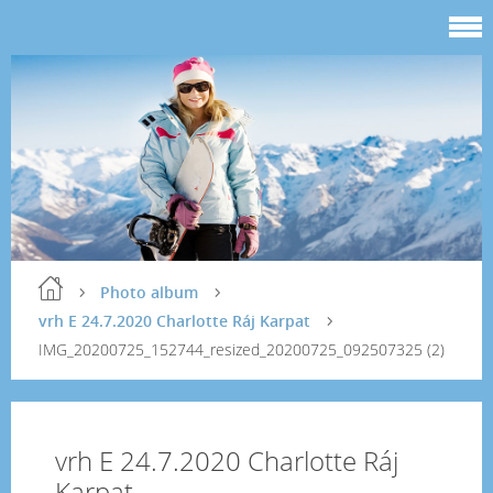
Photo album
vrh E 24.7.2020 Charlotte Ráj Karpat
IMG_20200725_152744_resized_20200725_092507325 (2)
vrh E 24.7.2020 Charlotte Ráj
Karpat