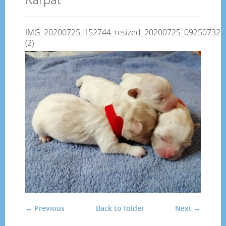
IMG_20200725_152744_resized_20200725_092507325
(2)
← Previous
Back to folder
Next →