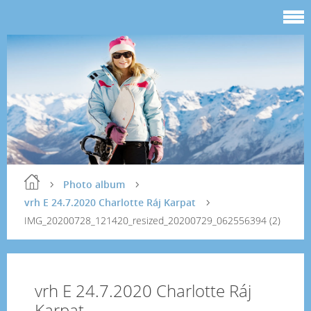
Photo album
vrh E 24.7.2020 Charlotte Ráj Karpat
IMG_20200728_121420_resized_20200729_062556394 (2)
vrh E 24.7.2020 Charlotte Ráj
Karpat