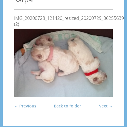
IMG_20200728_121420_resized_20200729_062556394
(2)
← Previous
Back to folder
Next →