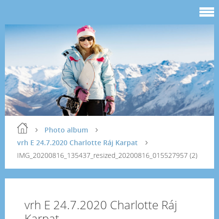
Photo album
vrh E 24.7.2020 Charlotte Ráj Karpat
IMG_20200816_135437_resized_20200816_015527957 (2)
vrh E 24.7.2020 Charlotte Ráj
Karpat