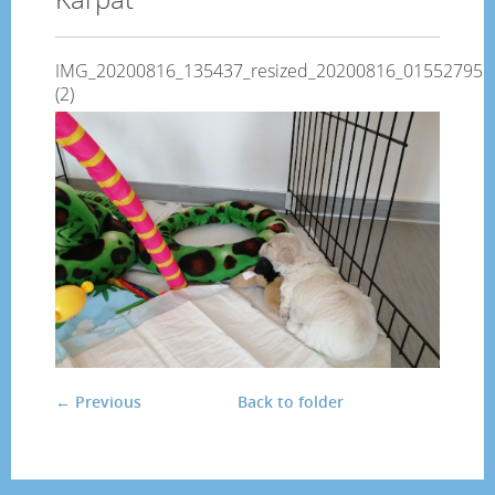
IMG_20200816_135437_resized_20200816_015527957
(2)
← Previous
Back to folder