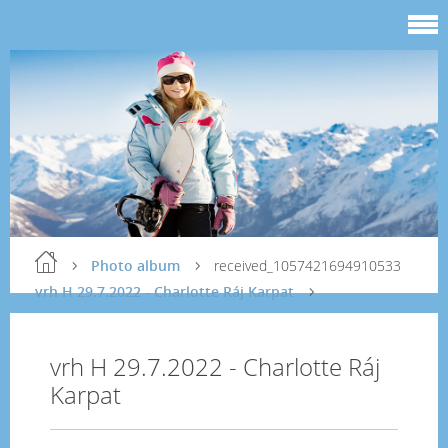
Photo album
received_1057421694910533
vrh H 29.7.2022 - Charlotte Ráj Karpat
vrh H 29.7.2022 - Charlotte Ráj
Karpat