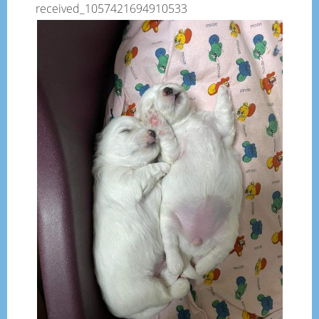
received_1057421694910533