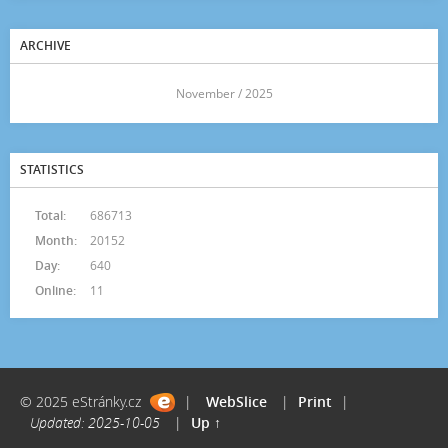
ARCHIVE
<<
November / 2025
>>
STATISTICS
Total:
686713
Month:
20152
Day:
640
Online:
11
© 2025 eStránky.cz
|
WebSlice
|
Print
|
Updated: 2025-10-05
|
Up ↑