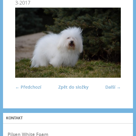
3-2017
← Předchozí
Zpět do složky
Další →
KONTAKT
Pilsen White Foam