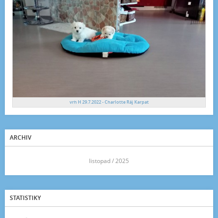
vrh H 29.7.2022 - Charlotte Ráj Karpat
ARCHIV
<<
listopad / 2025
>>
STATISTIKY