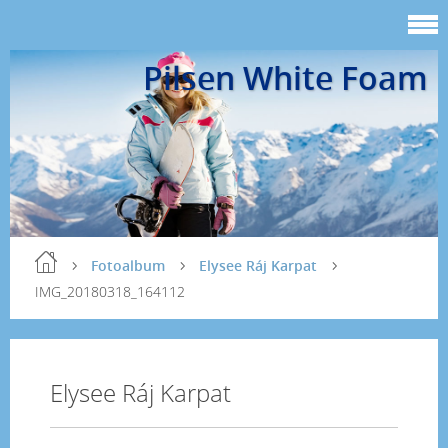
Pilsen White Foam
Fotoalbum
Elysee Ráj Karpat
IMG_20180318_164112
Elysee Ráj Karpat