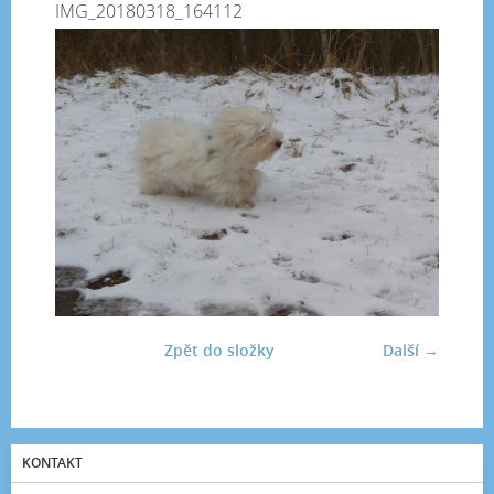
IMG_20180318_164112
Zpět do složky
Další →
KONTAKT