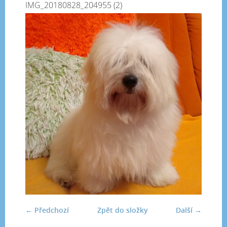
IMG_20180828_204955 (2)
← Předchozí
Zpět do složky
Další →