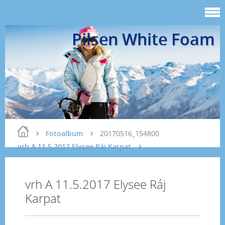
Pilsen White Foam
Fotoalbum
20170516_154800
vrh A 11.5.2017 Elysee Ráj Karpat
vrh A 11.5.2017 Elysee Ráj
Karpat