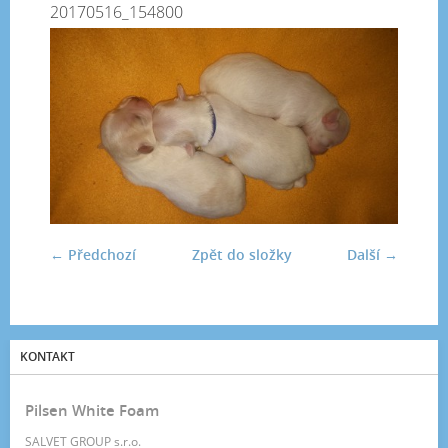
20170516_154800
← Předchozí
Zpět do složky
Další →
KONTAKT
Pilsen White Foam
SALVET GROUP s.r.o.