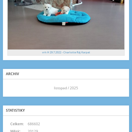
vrh H 29.7.2022 - Charlotte Ráj Karpat
ARCHIV
<<
listopad / 2025
>>
STATISTIKY
Celkem:
686602
Měsíc:
20129