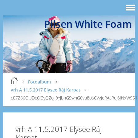
Pilsen White Foam
Fotoalbum
vrh A 11.5.2017 Elysee Ráj Karpat
c07Z66OUDcQGyQZoJl0YjbnG5wnG0vu8osCvVJoRAaRuJ8INxW951K
vrh A 11.5.2017 Elysee Ráj
Karpat