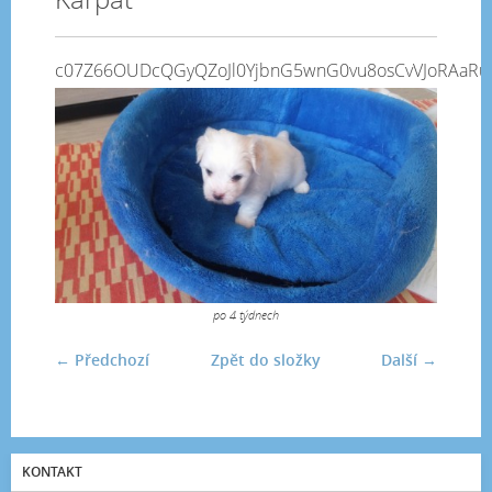
c07Z66OUDcQGyQZoJl0YjbnG5wnG0vu8osCvVJoRAaRuJ
po 4 týdnech
← Předchozí
Zpět do složky
Další →
KONTAKT