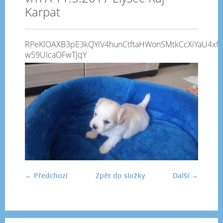
Karpat
RPeKlOAXB3pE3kQYiV4hunCtftaHWonSMtkCcXiYaU4xfh
w59UIcaOFwTJqY
← Předchozí
Zpět do složky
Další →