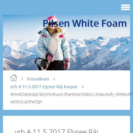
Pilsen White Foam
Fotoalbum
vrh A 11.5.2017 Elysee Ráj Karpat
RPeKlOAXB3pE3kQYiV4hunCtftaHWonSMtkCcXiYaU4xfh_NPARxiPF
w59UIcaOFwTJqY
vrh A 11.5.2017 Elysee Ráj