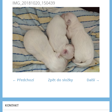
IMG_20181020_150439
← Předchozí
Zpět do složky
Další →
KONTAKT