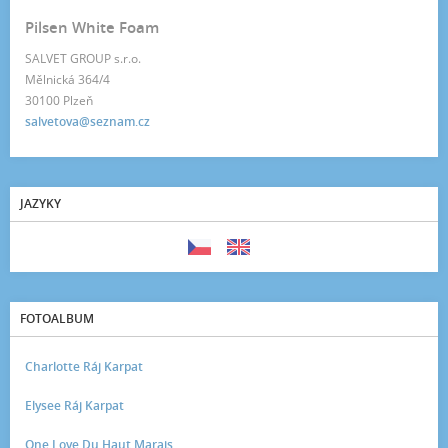
Pilsen White Foam
SALVET GROUP s.r.o.
Mělnická 364/4
30100 Plzeň
salvetova@seznam.cz
JAZYKY
FOTOALBUM
Charlotte Ráj Karpat
Elysee Ráj Karpat
One Love Du Haut Marais