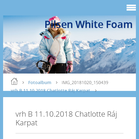
Pilsen White Foam
Fotoalbum
IMG_20181020_150439
vrh B 11.10.2018 Chatlotte Ráj Karpat
vrh B 11.10.2018 Chatlotte Ráj
Karpat