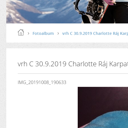
Fotoalbum
vrh C 30.9.2019 Charlotte Ráj Kar
vrh C 30.9.2019 Charlotte Ráj Karpa
IMG_20191008_190633