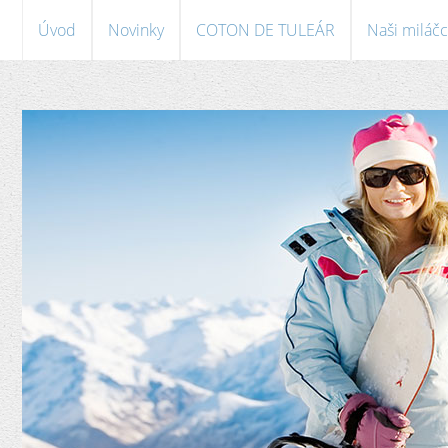
Úvod
Novinky
COTON DE TULEÁR
Naši miláčc