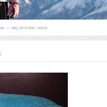
pat
IMG_20191008_190633
t