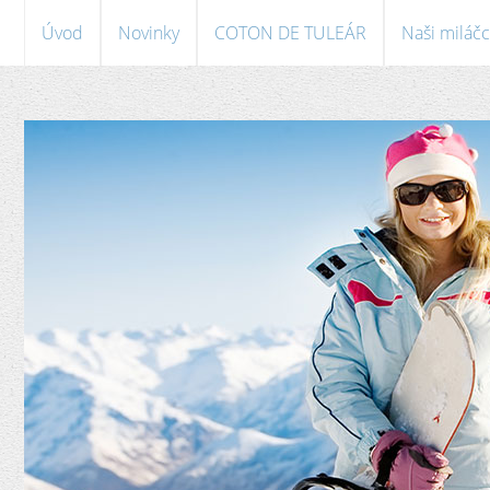
Úvod
Novinky
COTON DE TULEÁR
Naši miláčc