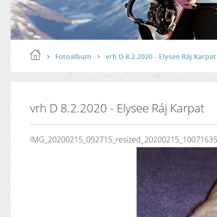
Fotoalbum
vrh D 8.2.2020 - Elysee Ráj Karpat
vrh D 8.2.2020 - Elysee Ráj Karpat
IMG_20200215_092715_resized_20200215_100716356