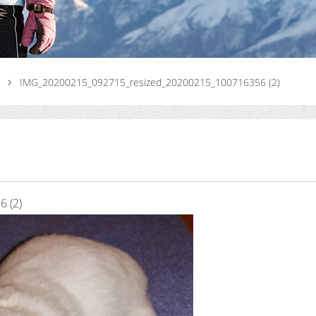
IMG_20200215_092715_resized_20200215_100716356 (2)
 (2)