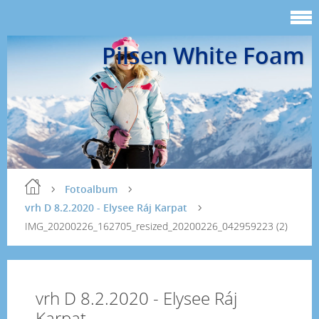
Pilsen White Foam
Fotoalbum
vrh D 8.2.2020 - Elysee Ráj Karpat
IMG_20200226_162705_resized_20200226_042959223 (2)
vrh D 8.2.2020 - Elysee Ráj
Karpat