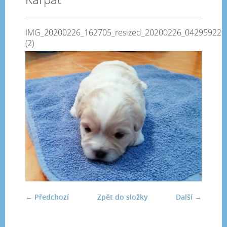
IMG_20200226_162705_resized_20200226_042959223
(2)
← Předchozí
Zpět do složky
Další →