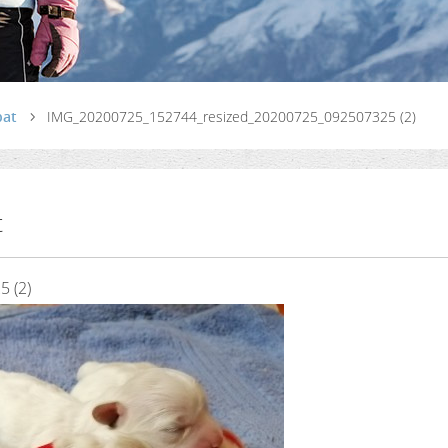
pat
IMG_20200725_152744_resized_20200725_092507325 (2)
t
 (2)