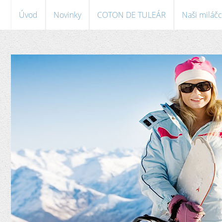
Úvod
Novinky
COTON DE TULEÁR
Naši miláčc