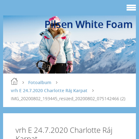
Pilsen White Foam
Fotoalbum
vrh E 24.7.2020 Charlotte Ráj Karpat
IMG_20200802_193445_resized_20200802_075142466 (2)
vrh E 24.7.2020 Charlotte Ráj
Karpat