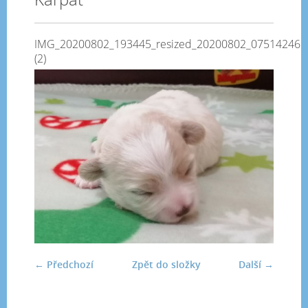
IMG_20200802_193445_resized_20200802_075142466
(2)
← Předchozí
Zpět do složky
Další →