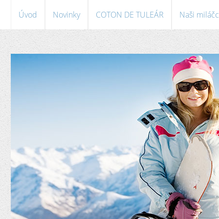
Úvod
Novinky
COTON DE TULEÁR
Naši miláčc