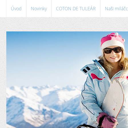
Úvod
Novinky
COTON DE TULEÁR
Naši miláčc