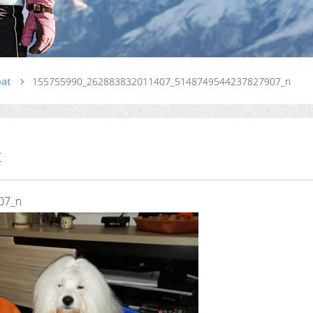
pat
155755990_262883832011407_5148749544237827907_n
t
07_n