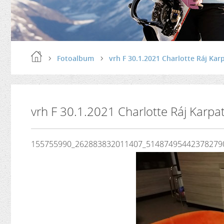
Fotoalbum
vrh F 30.1.2021 Charlotte Ráj Kar
vrh F 30.1.2021 Charlotte Ráj Karpa
155755990_262883832011407_51487495442378279