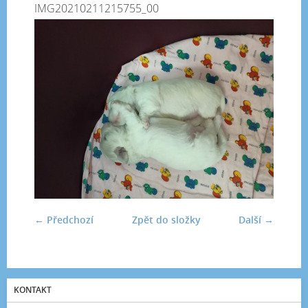
IMG20210211215755_00
← Předchozí
Zpět do složky
Další →
KONTAKT