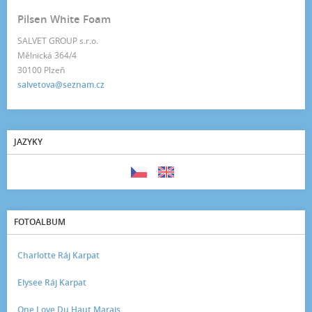
Pilsen White Foam
SALVET GROUP s.r.o.
Mělnická 364/4
30100 Plzeň
salvetova@seznam.cz
JAZYKY
FOTOALBUM
Charlotte Ráj Karpat
Elysee Ráj Karpat
One Love Du Haut Marais