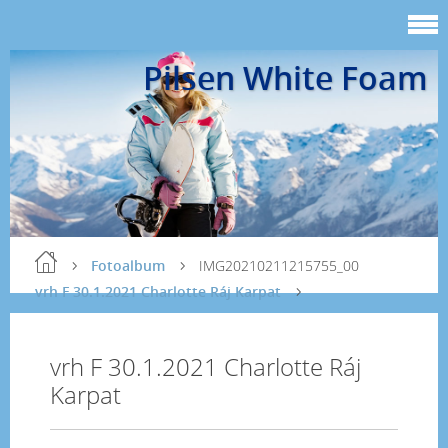
Pilsen White Foam
Fotoalbum
IMG20210211215755_00
vrh F 30.1.2021 Charlotte Ráj Karpat
vrh F 30.1.2021 Charlotte Ráj
Karpat