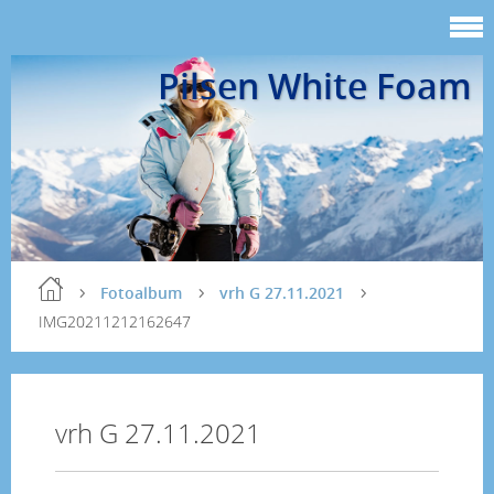
Pilsen White Foam
Fotoalbum
vrh G 27.11.2021
IMG20211212162647
vrh G 27.11.2021