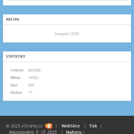
ARCHIV
<<
listopad / 2025
>>
STATISTIKY
Celkem:
685386
Měsíc:
19902
Den:
600
Online:
17
© 2025 eStránky.cz
|
WebSlice
|
Tisk
|
Aktualizováno: 5. 10. 2025
|
Nahoru ↑