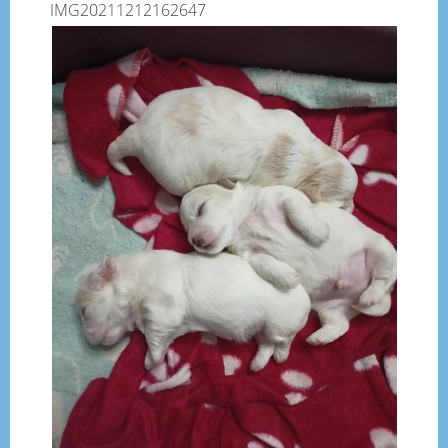
IMG20211212162647